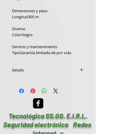
Dimensiones y peso
Longitud305 m
Diverso
ColorNegro
Servicio y mantenimiento
TipoGarantía limitada de por vida
Details
General
FabricanteNexxt Solutions
MarcaNexxt
Cable
TecnologíaPar trenzado sin blindar (UTP)
Tecnológica SS.GG. E.I.R.L.
4 Par
Seguridad electrónica Redes
Dimensiones y peso
Longitud305 m
Internet y