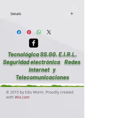
Details
General
CompatibilidadPC
FabricanteSamsung
Gama de productosSamsung SF355
Series
MarcaSamsung
Tecnológica SS.GG. E.I.R.L.
ModeloS22F355FHL
Seguridad electrónica Redes
Audio salida
TipoNinguno/a
Internet y
Telecomunicaciones
Dimensiones y peso
Altura39.54 cm
Anchura50.86 cm
© 2015 by Edu Worm. Proudly created
Peso2.8 kg
with
Wix.com
Profundidad20.65 cm
Display
3DNo