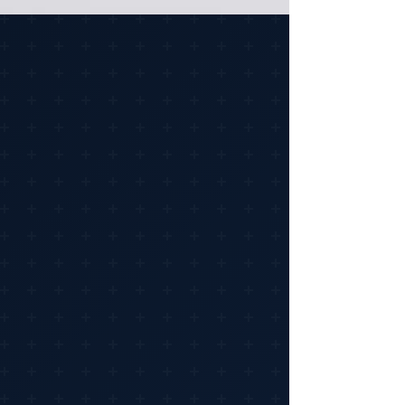
Curved ScreenNo
Diverso
Categoría de colorNegro
ColorNegro muy brillante
Pantalla
Admite colores16,7 millones de colores
Ajustes de posición de
pantallaInclinación
Ángulo de visión horizontal170
Ángulo de visión vertical160
Brillo de imagen200 cd/m²
Coeficiente de contraste de
imagen1000:1
Factor de formaDe sobremesa
Formato de vídeoFull HD (1080p)
InterfazHDMI , VGA (HD-15)
Pantalla panorámicaPantalla
panorámica
Resolución nativa1920 x 1080
Tamaño diagonal (métrico)55.9 cm
Tamaño en diagonal22 pulgada
Tecnología Adaptive-SyncAMD FreeSync