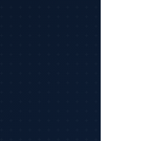
Tecnología de retroiluminación de
LCDRetroiluminación LED
Tecnología TFTTN
Tiempo de respuesta5 ms
TipoMonitor LCD con retroiluminación
LED
Velocidad de sincronización vertical a la
resolución máxima
60 Hz
Sintonizador de televisión
Presencia de sintonizador de TVNo