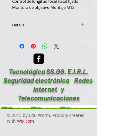
Control de longitud focal
Focal fijado
Montura de objetivo
Montaje M12
Details
Domo CMOS 1/3,1000TVL,2.8-12mm,IR
30M,OSD, Anti vandálica, Blanca.
VARIFOCAL.
Tecnológica SS.GG. E.I.R.L.
Seguridad electrónica Redes
Internet y
Telecomunicaciones
© 2015 by Edu Worm. Proudly created
with
Wix.com