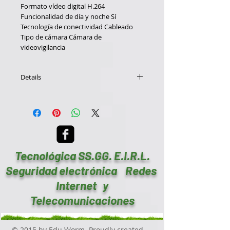
Formato vídeo digital
H.264
Funcionalidad de día y noche
Sí
Tecnología de conectividad
Cableado
Tipo de cámara
Cámara de
videovigilancia
Details
Domo Antivandalico CMOS 1/3 1000 TVL
3,6mm, IR 20m
Tecnológica SS.GG. E.I.R.L.
Seguridad electrónica Redes
Internet y
Telecomunicaciones
© 2015 by Edu Worm. Proudly created