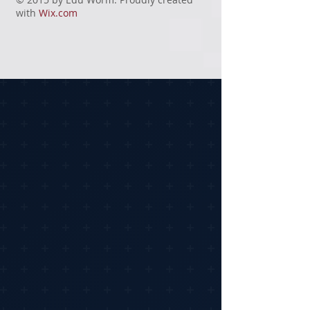
with
Wix.com