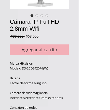
Cámara IP Full HD
2.8mm Wifi
Precio
Precio
 $80.000 
$68.000
de
oferta
Agregar al carrito
Marca
Hikvision
Modelo
DS-2CD2420F-I(W)
Batería
Factor de forma
Ninguno
Cámara de videovigilancia
Interiores/exteriores
Para exteriores
Conexión de redes