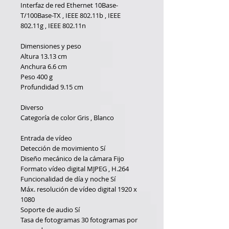
Interfaz de red
Ethernet 10Base-
T/100Base-TX , IEEE 802.11b , IEEE
802.11g , IEEE 802.11n
Dimensiones y peso
Altura
13.13 cm
Anchura
6.6 cm
Peso
400 g
Profundidad
9.15 cm
Diverso
Categoría de color
Gris , Blanco
Entrada de vídeo
Detección de movimiento
Sí
Diseño mecánico de la cámara
Fijo
Formato vídeo digital
MJPEG , H.264
Funcionalidad de día y noche
Sí
Máx. resolución de vídeo digital
1920 x
1080
Soporte de audio
Sí
Tasa de fotogramas
30 fotogramas por