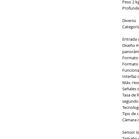
Peso
2 k
Profund
Diverso
Categorí
Entrada 
Diseño m
panorámi
Formato
Formato 
Funciona
Interfaz 
Máx. reso
Señales 
Tasa de 
segundo
Tecnolog
Tipo de 
Cámara de
Sensor ó
Tamaño 