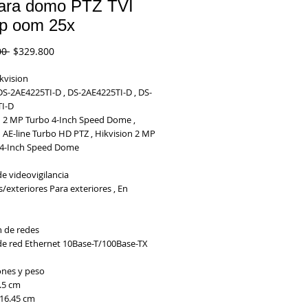
ra domo PTZ TVI
p oom 25x
Precio
Precio
00 
$329.800
de
oferta
kvision
DS-2AE4225TI-D , DS-2AE4225TI-D , DS-
I-D
n 2 MP Turbo 4-Inch Speed Dome ,
 AE-line Turbo HD PTZ , Hikvision 2 MP
 4-Inch Speed Dome
e videovigilancia
s/exteriores
Para exteriores , En
 de redes
de red
Ethernet 10Base-T/100Base-TX
nes y peso
.5 cm
16.45 cm