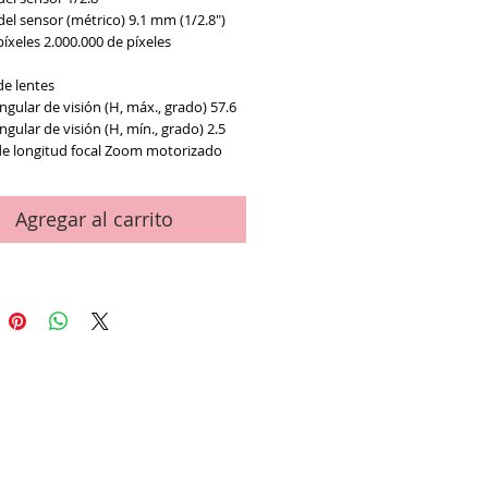
el sensor (métrico)
9.1 mm (1/2.8")
píxeles
2.000.000 de píxeles
de lentes
gular de visión (H, máx., grado)
57.6
gular de visión (H, mín., grado)
2.5
e longitud focal
Zoom motorizado
Agregar al carrito