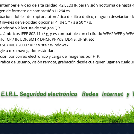
ntemperie, vídeo de alta calidad, 42 LEDs IR para visión nocturna de hasta 
gen de formato de compresión H.264 es.
ación, doble interruptor automático de filtro óptico, ninguna desviación de
 niveles de velocidad opcional PT de 5 ° / s a 50 ° / s.
 Andriod vía lectura de códigos QR.
nalámbricos IEEE 802.11b / g, y es compatible con el cifrado WPA2 WEP y WPA
TP, TCP / IP, UDP, SMTP, DHCP, PPPoE, DDNS, UPnP, etc
E / ME / 2000 / XP / Vista / Windows7.
oogle u otro navegador estándar.
ión por correo electrónico y carga de imágenes por FTP.
 gráfica de usuario, visión remota, grabación desde cualquier lugar en cualq
. E.I.R.L. Seguridad electrónica Redes Internet y