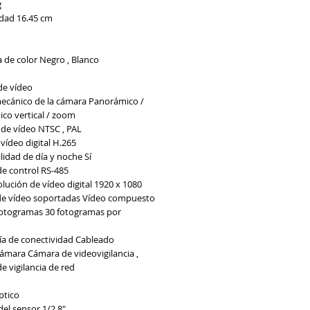
g
idad
16.45 cm
a de color
Negro , Blanco
de vídeo
ecánico de la cámara
Panorámico /
co vertical / zoom
 de vídeo
NTSC , PAL
vídeo digital
H.265
lidad de día y noche
Sí
de control
RS-485
lución de vídeo digital
1920 x 1080
de vídeo soportadas
Vídeo compuesto
fotogramas
30 fotogramas por
ía de conectividad
Cableado
cámara
Cámara de videovigilancia ,
 vigilancia de red
ptico
del sensor
1/2.8"