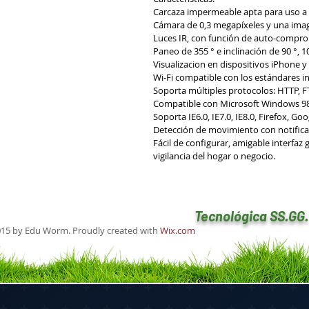
Carcaza impermeable apta para uso a i
Cámara de 0,3 megapíxeles y una ima
Luces IR, con función de auto-comprob
Paneo de 355 ° e inclinación de 90 °, 10
Visualizacion en dispositivos iPhone y
Wi-Fi compatible con los estándares i
Soporta múltiples protocolos: HTTP, F
Compatible con Microsoft Windows 98 S
Soporta IE6.0, IE7.0, IE8.0, Firefox, G
Detección de movimiento con notificac
Fácil de configurar, amigable interfaz
vigilancia del hogar o negocio.
Tecnológica SS.GG
15 by Edu Worm. Proudly created with
Wix.com