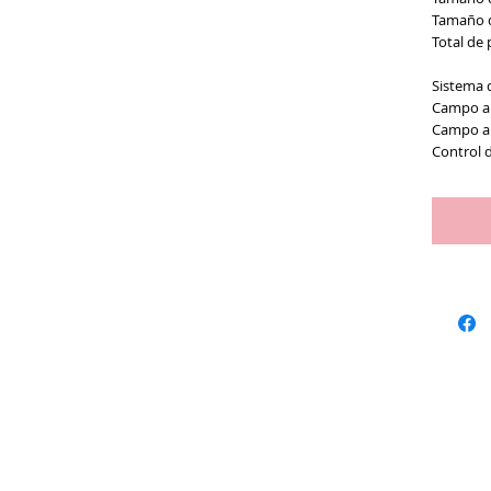
Tamaño d
Total de 
Sistema 
Campo an
Campo an
Control d