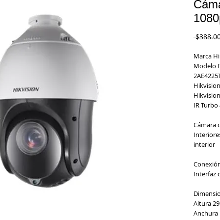
Cáma
1080
 $388.0
Marca
Hi
Modelo
2AE4225T
Hikvisio
Hikvision
IR Turbo
Cámara d
Interiore
interior
Conexión
Interfaz 
Dimensio
Altura
29
Anchura