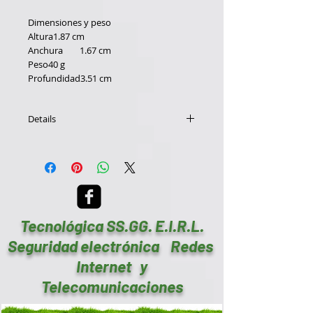
Dimensiones y peso
Altura1.87 cm
Anchura        1.67 cm
Peso40 g
Profundidad3.51 cm
Details
General
FabricanteShenzhen FOLKSAFE
Technology
ModeloFS-HDP4002
Conexión de redes
Tecnológica SS.GG. E.I.R.L.
Factor de formaExterno
Tecnología de conectividadCableado
Seguridad electrónica Redes
TipoAmplificador de vídeo
Internet y
Dimensiones y peso
Telecomunicaciones
Altura1.87 cm
Anchura 1.67 cm