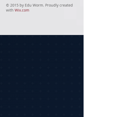
Peso40 g
© 2015 by Edu Worm. Proudly created
Profundidad3.51 cm
with
Wix.com